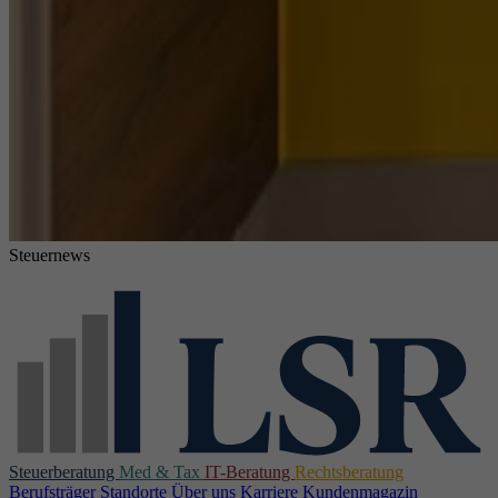
Steuernews
Steuerberatung
Med & Tax
IT-Beratung
Rechtsberatung
Berufsträger
Standorte
Über uns
Karriere
Kundenmagazin